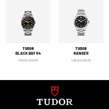
TUDOR
TUDOR
BLACK BAY 54
RANGER
USD
$5,010.00
USD
$4,260.00