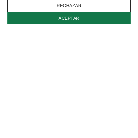
RECHAZAR
ACEPTAR
Back to top
|
Politica de Privacidad
Configuracion de Cookies
Información
Pagos y envíos
Garantías
Cuidado de las joyas
Información Relevante