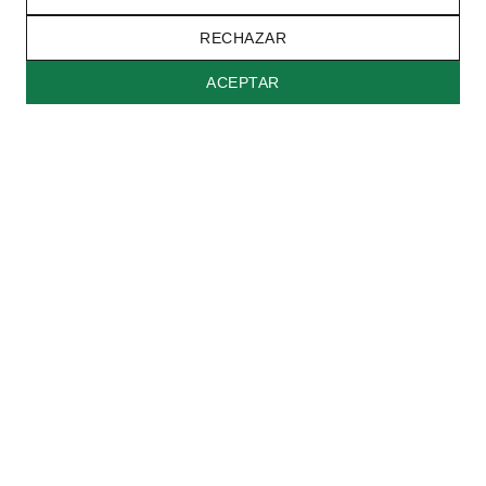
RECHAZAR
Back to top
ACEPTAR
|
Politica de Privacidad
Configuracion de Cookies
Información
Pagos y envíos
Garantías
Cuidado de las joyas
Información Relevante
Parque Arauco