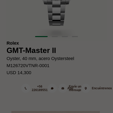
Rolex
GMT-Master II
Oyster, 40 mm, acero Oystersteel
M126720VTNR-0001
USD 14,300
+56
Envíe un
WhatsApp
Encuéntrenos
226189551
mensaje