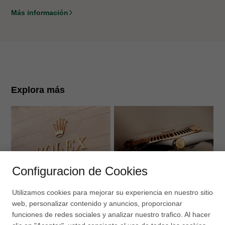
Más información
Explora más
N
2
Configuracion de Cookies
DESCUBRA ROLEX
RELOJES ROLEX
Utilizamos cookies para mejorar su experiencia en nuestro sitio
web, personalizar contenido y anuncios, proporcionar
funciones de redes sociales y analizar nuestro trafico. Al hacer