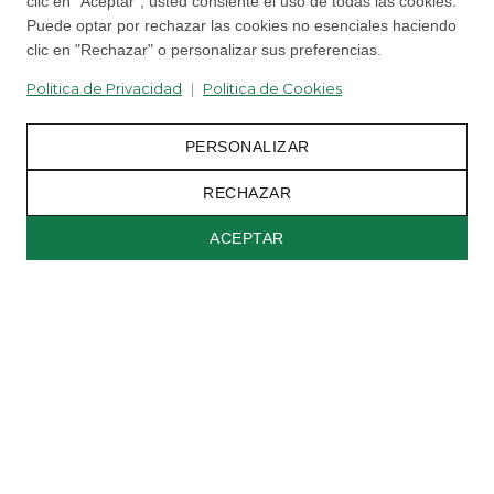
clic en "Aceptar", usted consiente el uso de todas las cookies.
Puede optar por rechazar las cookies no esenciales haciendo
clic en "Rechazar" o personalizar sus preferencias.
Politica de Privacidad
|
Politica de Cookies
PERSONALIZAR
RECHAZAR
ACEPTAR
Back to top
|
Politica de Privacidad
Configuracion de Cookies