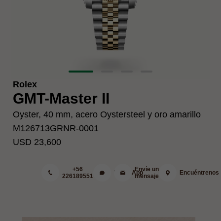
Rolex
GMT-Master II
Oyster, 40 mm, acero Oystersteel y oro amarillo
M126713GRNR-0001
USD 23,600
+56
Envíe un
WhatsApp
Encuéntrenos
226189551
mensaje