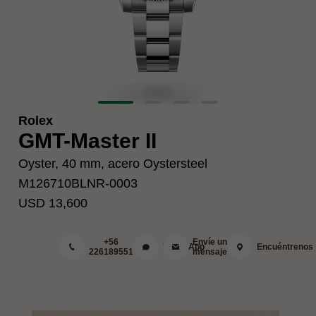
Rolex
GMT-Master II
Oyster, 40 mm, acero Oystersteel
M126710BLNR-0003
USD 13,600
+56
Envíe un
WhatsApp
Encuéntrenos
226189551
mensaje