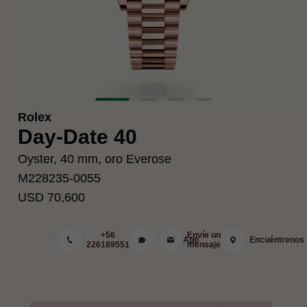
Rolex
Day-Date 40
Oyster, 40 mm, oro Everose
M228235-0055
USD 70,600
+56
Envíe un
WhatsApp
Encuéntrenos
226189551
mensaje