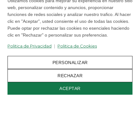
Utilizamos cookies para mejorar su experiencia en nuestro sitio
web, personalizar contenido y anuncios, proporcionar
funciones de redes sociales y analizar nuestro trafico. Al hacer
clic en "Aceptar", usted consiente el uso de todas las cookies.
Puede optar por rechazar las cookies no esenciales haciendo
clic en "Rechazar" o personalizar sus preferencias.
Politica de Privacidad
|
Politica de Cookies
PERSONALIZAR
RECHAZAR
Back to top
ACEPTAR
|
Politica de Privacidad
Configuracion de Cookies