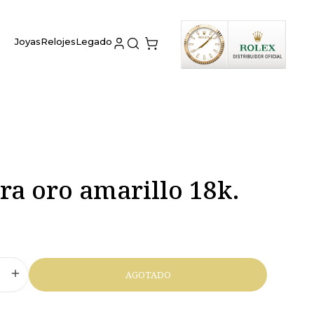
Joyas
Relojes
Legado
ra oro amarillo 18k.
0
AGOTADO