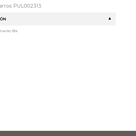
Barros: PUL002313
IÓN
arillo 18k.