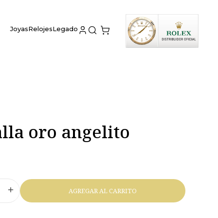
Joyas
Relojes
Legado
la oro angelito
AGREGAR AL CARRITO