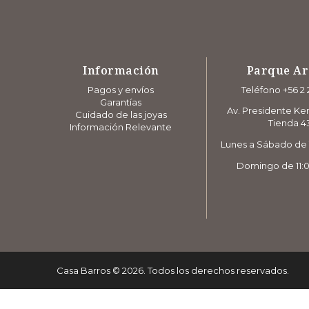
Información
Parque A
Pagos y envíos
Teléfono +56 2 
Garantías
Av. Presidente Ke
Cuidado de las joyas
Tienda 4
Información Relevante
Lunes a Sábado de 1
Domingo de 11:0
Casa Barros
©
2026
. Todos los derechos reservados.