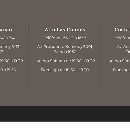
rauco
Alto Las Condes
Costa
2420 714
Teléfono +56 2 213 1638
Teléfono
nnedy 5413,
Av. Presidente Kennedy 9001,
Av. And
37
Tienda 1057
Ti
0:30 a 19:30
Lunes a Sábado de 10:30 a 19:30
Lunes a Sáb
0 a 19:30
Domingo de 10:30 a 19:30
Domingo 