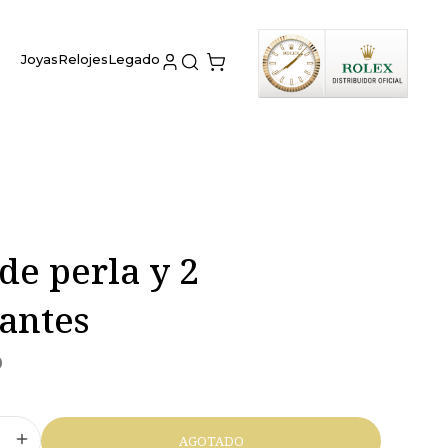
Joyas
Relojes
Legado
de perla y 2
antes
0
AGOTADO