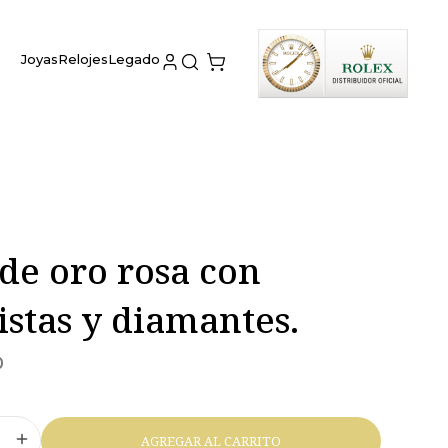
Joyas
Relojes
Legado
de oro rosa con
stas y diamantes.
0
AGREGAR AL CARRITO