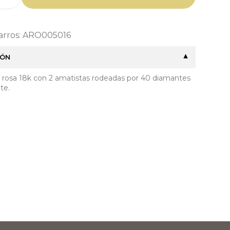
Barros: ARO005016
IÓN
 rosa 18k con 2 amatistas rodeadas por 40 diamantes
nte.