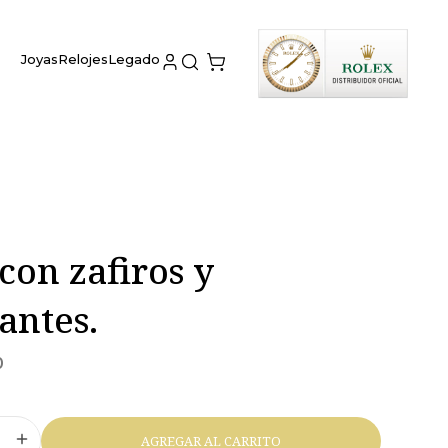
Joyas
Relojes
Legado
con zafiros y
antes.
0
AGREGAR AL CARRITO