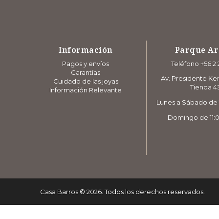
Información
Parque A
Pagos y envíos
Teléfono +56 2 
Garantías
Av. Presidente Ke
Cuidado de las joyas
Tienda 4
Información Relevante
Lunes a Sábado de 1
Domingo de 11:0
Casa Barros
©
2026
. Todos los derechos reservados.