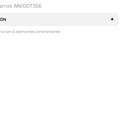
Barros: ANI007356
IÓN
ino con 3 diamantes corte brillante