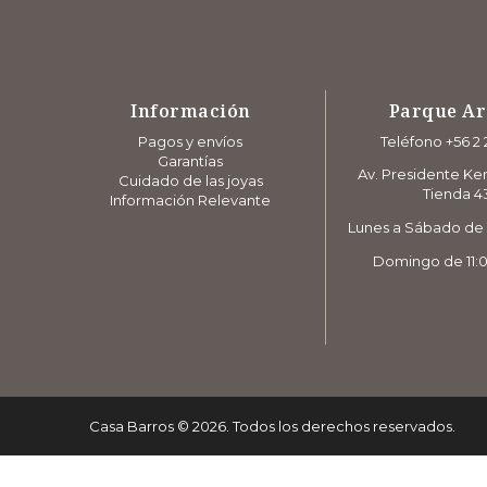
Información
Parque A
Pagos y envíos
Teléfono +56 2 
Garantías
Av. Presidente Ke
Cuidado de las joyas
Tienda 4
Información Relevante
Lunes a Sábado de 1
Domingo de 11:0
Casa Barros
©
2026
. Todos los derechos reservados.