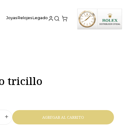
Joyas
Relojes
Legado
o tricillo
AGREGAR AL CARRITO