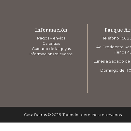
Información
Parque A
Pagos y envíos
Teléfono +56 2 
Garantías
Av. Presidente Ke
Cuidado de las joyas
Tienda 4
Información Relevante
Lunes a Sábado de 1
Domingo de 11:0
Casa Barros
©
2026
. Todos los derechos reservados.