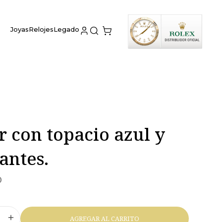
Joyas
Relojes
Legado
r con topacio azul y
antes.
0
AGREGAR AL CARRITO