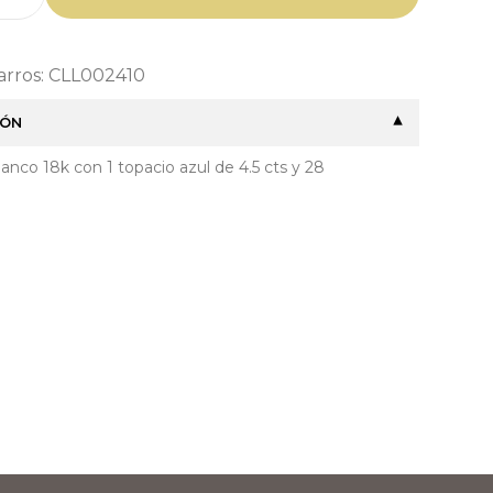
Barros: CLL002410
IÓN
blanco 18k con 1 topacio azul de 4.5 cts y 28