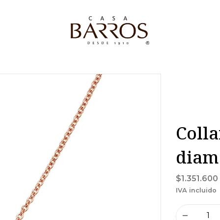
Colla
diam
$1.351.600
IVA incluido