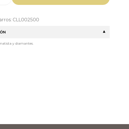
Barros: CLL002500
IÓN
amatista y diamantes.