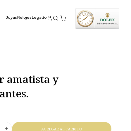
Joyas
Relojes
Legado
r amatista y
antes.
AGREGAR AL CARRITO