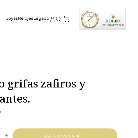
Joyas
Relojes
Legado
o grifas zafiros y
antes.
0
AGREGAR AL CARRITO