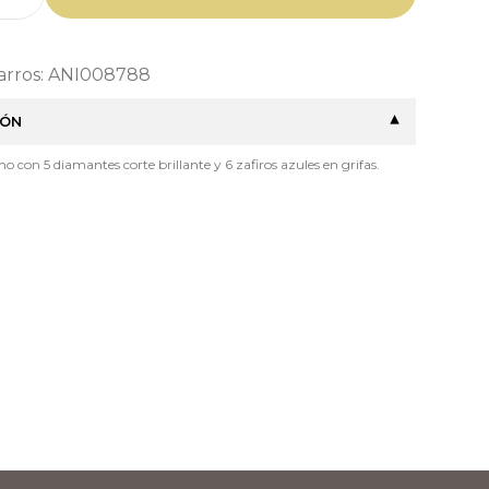
Barros: ANI008788
IÓN
ino con 5 diamantes corte brillante y 6 zafiros azules en grifas.