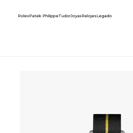
Rolex
Patek Philippe
Tudor
Joyas
Relojes
Legado