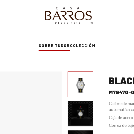
SOBRE TUDOR
COLECCIÓN
BLAC
M79470-
Calibre de m
automática co
Caja de acero
Correa de teji