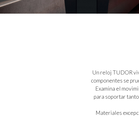
Un reloj TUDOR vive.
componentes se prue
Examina el movimie
para soportar tanto
Materiales excepci