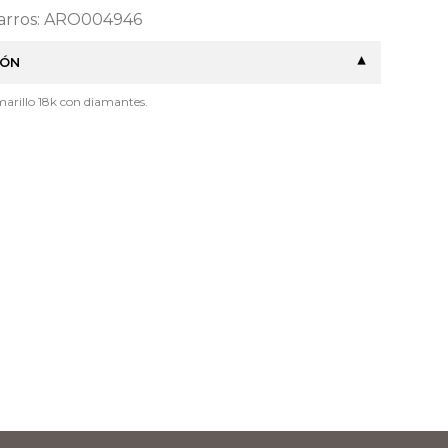
Barros: ARO004946
IÓN
marillo 18k con diamantes.