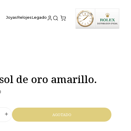
Joyas
Relojes
Legado
sol de oro amarillo.
0
AGOTADO