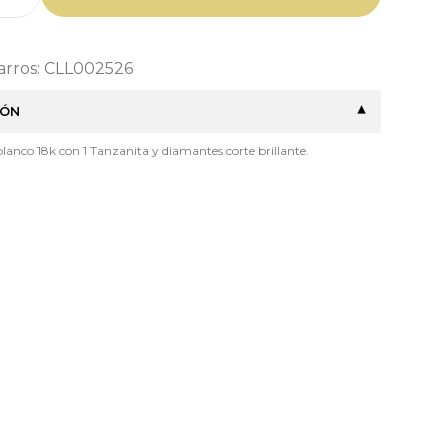
Barros: CLL002526
IÓN
blanco 18k con 1 Tanzanita y diamantes corte brillante.