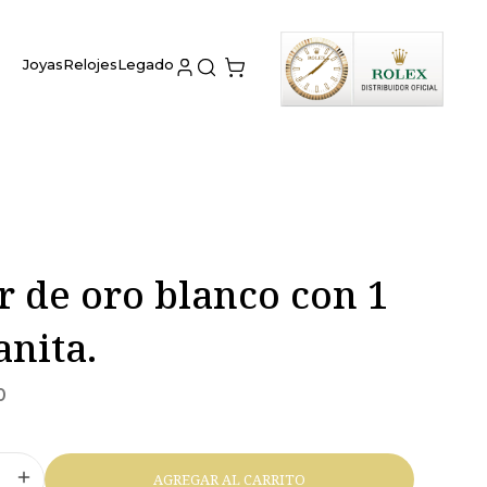
Joyas
Relojes
Legado
r de oro blanco con 1
nita.
0
AGREGAR AL CARRITO