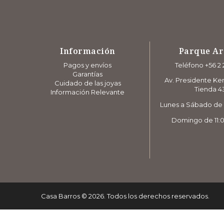
Información
Parque A
Pagos y envíos
Teléfono +56 2 
Garantías
Av. Presidente Ke
Cuidado de las joyas
Tienda 4
Información Relevante
Lunes a Sábado de 1
Domingo de 11:0
Casa Barros
©
2026
. Todos los derechos reservados.