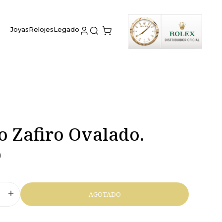
Joyas
Relojes
Legado
o Zafiro Ovalado.
0
AGOTADO