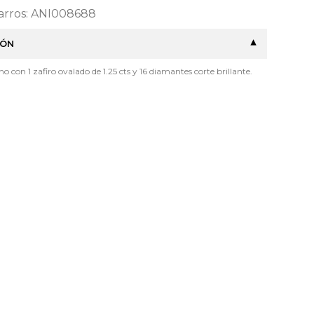
Barros: ANI008688
IÓN
ino con 1 zafiro ovalado de 1.25 cts y 16 diamantes corte brillante.