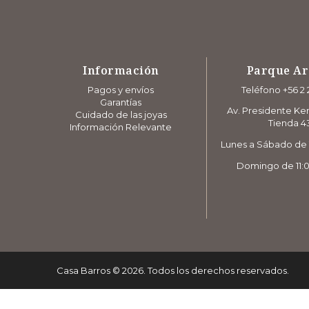
Información
Parque A
Pagos y envíos
Teléfono +56 2 
Garantías
Av. Presidente Ke
Cuidado de las joyas
Tienda 4
Información Relevante
Lunes a Sábado de 1
Domingo de 11:0
Casa Barros
©
2026
. Todos los derechos reservados.