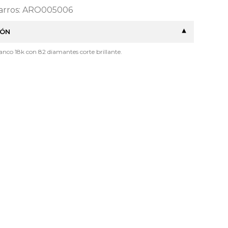
Barros: ARO005006
IÓN
anco 18k con 82 diamantes corte brillante.