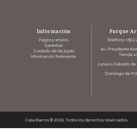
Información
Parque A
Pagos y envíos
Teléfono +56 2 
Garantías
Av. Presidente Ke
Cuidado de las joyas
Tienda 4
Información Relevante
Lunes a Sábado de 1
Domingo de 11:0
Casa Barros
©
2026
. Todos los derechos reservados.