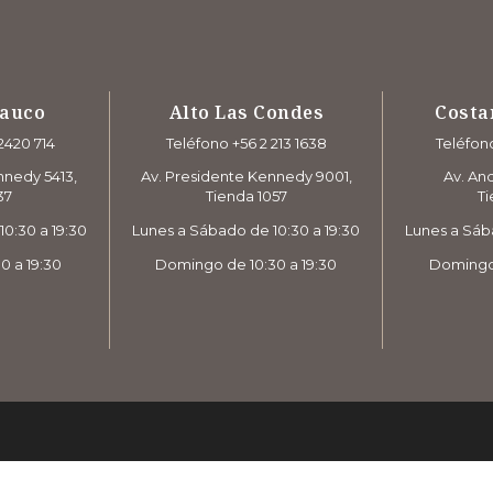
rauco
Alto Las Condes
Costa
2420 714
Teléfono +56 2 213 1638
Teléfono
nnedy 5413,
Av. Presidente Kennedy 9001,
Av. And
37
Tienda 1057
Ti
0:30 a 19:30
Lunes a Sábado de 10:30 a 19:30
Lunes a Sáb
0 a 19:30
Domingo de 10:30 a 19:30
Domingo 